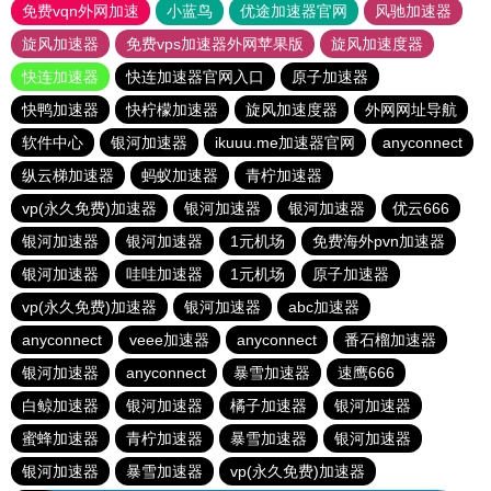
免费vqn外网加速
小蓝鸟
优途加速器官网
风驰加速器
旋风加速器
免费vps加速器外网苹果版
旋风加速度器
快连加速器
快连加速器官网入口
原子加速器
快鸭加速器
快柠檬加速器
旋风加速度器
外网网址导航
软件中心
银河加速器
ikuuu.me加速器官网
anyconnect
纵云梯加速器
蚂蚁加速器
青柠加速器
vp(永久免费)加速器
银河加速器
银河加速器
优云666
银河加速器
银河加速器
1元机场
免费海外pvn加速器
银河加速器
哇哇加速器
1元机场
原子加速器
vp(永久免费)加速器
银河加速器
abc加速器
anyconnect
veee加速器
anyconnect
番石榴加速器
银河加速器
anyconnect
暴雪加速器
速鹰666
白鲸加速器
银河加速器
橘子加速器
银河加速器
蜜蜂加速器
青柠加速器
暴雪加速器
银河加速器
银河加速器
暴雪加速器
vp(永久免费)加速器